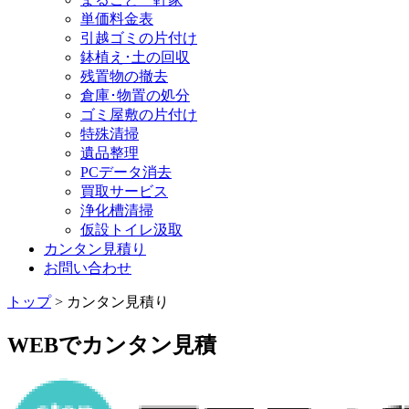
単価料金表
引越ゴミの片付け
鉢植え･土の回収
残置物の撤去
倉庫･物置の処分
ゴミ屋敷の片付け
特殊清掃
遺品整理
PCデータ消去
買取サービス
浄化槽清掃
仮設トイレ汲取
カンタン見積り
お問い合わせ
トップ
> カンタン見積り
WEBでカンタン見積