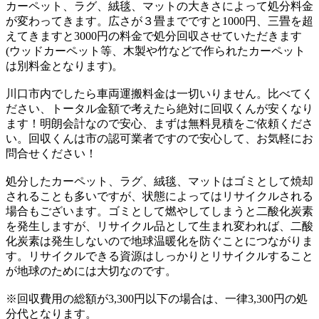
カーペット、ラグ、絨毯、マットの大きさによって処分料金
が変わってきます。広さが３畳までですと1000円、三畳を超
えてきますと3000円の料金で処分回収させていただきます
(ウッドカーペット等、木製や竹などで作られたカーペット
は別料金となります)。
川口市内でしたら車両運搬料金は一切いりません。比べてく
ださい、トータル金額で考えたら絶対に回収くんが安くなり
ます！明朗会計なので安心、まずは無料見積をご依頼くださ
い。回収くんは市の認可業者ですので安心して、お気軽にお
問合せください！
処分したカーペット、ラグ、絨毯、マットはゴミとして焼却
されることも多いですが、状態によってはリサイクルされる
場合もございます。ゴミとして燃やしてしまうと二酸化炭素
を発生しますが、リサイクル品として生まれ変われば、二酸
化炭素は発生しないので地球温暖化を防ぐことにつながりま
す。リサイクルできる資源はしっかりとリサイクルすること
が地球のためには大切なのです。
※回収費用の総額が3,300円以下の場合は、一律3,300円の処
分代となります。