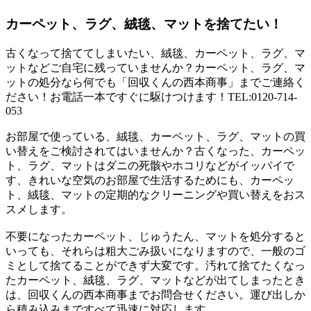
カーペット、ラグ、絨毯、マットを捨てたい！
古くなって捨ててしまいたい、絨毯、カーペット、ラグ、マ
ットなどご自宅に残っていませんか？カーペット、ラグ、マ
ットの処分なら何でも「回収くんの西本商事」までご連絡く
ださい！お電話一本ですぐに駆けつけます！TEL:0120-714-
053
お部屋で使っている、絨毯、カーペット、ラグ、マットの買
い替えをご検討されてはいませんか？古くなった、カーペッ
ト、ラグ、マットはダニの死骸やホコリなどがイッパイで
す、きれいな空気のお部屋で生活するためにも、カーペッ
ト、絨毯、マットの定期的なクリーニングや買い替えをおス
スメします。
不要になったカーペット、じゅうたん、マットを処分すると
いっても、それらは粗大ごみ扱いになりますので、一般のゴ
ミとして捨てることができず大変です。汚れて捨てたくなっ
たカーペット、絨毯、ラグ、マットなどが出てしまったとき
は、回収くんの西本商事までお問合せください。運び出しか
ら積み込みまですべて迅速に対応します。