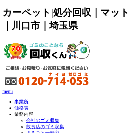
カーペット|処分回収｜マット
｜川口市｜埼玉県
menu
事業所
価格表
業務内容
会社のゴミ収集
飲食店のゴミ収集
まるごと一軒家