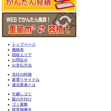
トップページ
価格表
回収エリア
お問合せ
お支払方法
当社の特徴
家電リサイクル
違法業者とは
引越しゴミ
庭の片付け
ゴミ屋敷
残置物撤去