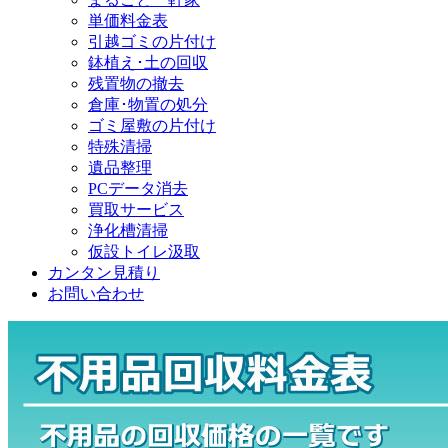
単価料金表
引越ゴミの片付け
鉢植え･土の回収
残置物の撤去
倉庫･物置の処分
ゴミ屋敷の片付け
特殊清掃
遺品整理
PCデータ消去
買取サービス
浄化槽清掃
仮設トイレ汲取
カンタン見積り
お問い合わせ