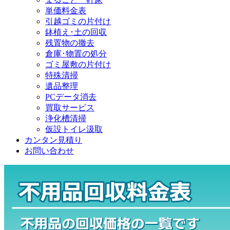
単価料金表
引越ゴミの片付け
鉢植え･土の回収
残置物の撤去
倉庫･物置の処分
ゴミ屋敷の片付け
特殊清掃
遺品整理
PCデータ消去
買取サービス
浄化槽清掃
仮設トイレ汲取
カンタン見積り
お問い合わせ