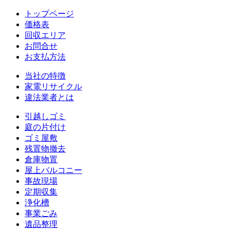
トップページ
価格表
回収エリア
お問合せ
お支払方法
当社の特徴
家電リサイクル
違法業者とは
引越しゴミ
庭の片付け
ゴミ屋敷
残置物撤去
倉庫物置
屋上バルコニー
事故現場
定期収集
浄化槽
事業ごみ
遺品整理